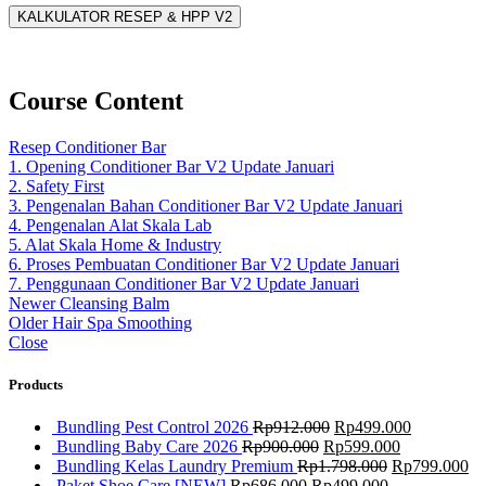
KALKULATOR RESEP & HPP V2
Course Content
Resep Conditioner Bar
1. Opening Conditioner Bar V2 Update Januari
2. Safety First
3. Pengenalan Bahan Conditioner Bar V2 Update Januari
4. Pengenalan Alat Skala Lab
5. Alat Skala Home & Industry
6. Proses Pembuatan Conditioner Bar V2 Update Januari
7. Penggunaan Conditioner Bar V2 Update Januari
Newer
Cleansing Balm
Older
Hair Spa Smoothing
Close
Products
Bundling Pest Control 2026
Rp
912.000
Rp
499.000
Bundling Baby Care 2026
Rp
900.000
Rp
599.000
Bundling Kelas Laundry Premium
Rp
1.798.000
Rp
799.000
Paket Shoe Care [NEW]
Rp
686.000
Rp
499.000