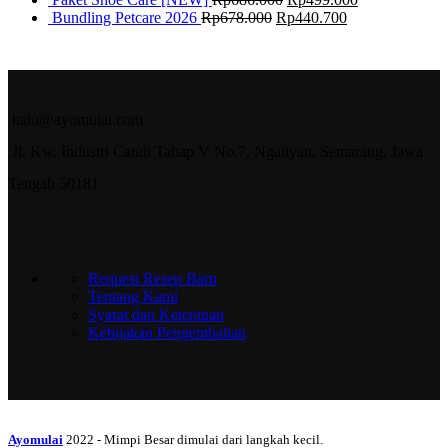
Bundling Petcare 2026
Rp
678.000
Rp
440.700
halo@ayomulai.com
Jl. Kw. Industri Candi Tahap V No.7, Ngaliyan, Semarang, Jawa
Tengah 50181
Request Resep Baru
Tentang Kami
Syarat dan Ketentuan
Kebijakan Pengembalian
Ayomulai
2022 - Mimpi Besar dimulai dari langkah kecil.