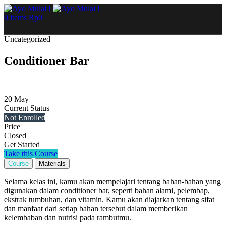
0
items
Rp
0
Uncategorized
Conditioner Bar
20
May
Current Status
Not Enrolled
Price
Closed
Get Started
Take this Course
Course
Materials
Selama kelas ini, kamu akan mempelajari tentang bahan-bahan yang
digunakan dalam conditioner bar, seperti bahan alami, pelembap,
ekstrak tumbuhan, dan vitamin. Kamu akan diajarkan tentang sifat
dan manfaat dari setiap bahan tersebut dalam memberikan
kelembaban dan nutrisi pada rambutmu.