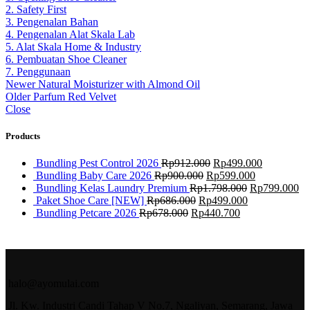
2. Safety First
3. Pengenalan Bahan
4. Pengenalan Alat Skala Lab
5. Alat Skala Home & Industry
6. Pembuatan Shoe Cleaner
7. Penggunaan
Newer
Natural Moisturizer with Almond Oil
Older
Parfum Red Velvet
Close
Products
Bundling Pest Control 2026
Rp
912.000
Rp
499.000
Bundling Baby Care 2026
Rp
900.000
Rp
599.000
Bundling Kelas Laundry Premium
Rp
1.798.000
Rp
799.000
Paket Shoe Care [NEW]
Rp
686.000
Rp
499.000
Bundling Petcare 2026
Rp
678.000
Rp
440.700
halo@ayomulai.com
Jl. Kw. Industri Candi Tahap V No.7, Ngaliyan, Semarang, Jawa