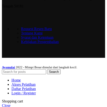
Tengah 50181
Request Resep Baru
Tentang Kami
Syarat dan Ketentuan
Kebijakan Pengembalian
Ayomulai
2022 - Mimpi Besar dimulai dari langkah kecil.
Search
Home
Akses Pelatihan
Daftar Pelatihan
Login / Register
Shopping cart
Close