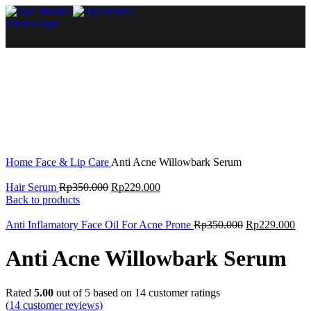
0
items
Rp
0
Sale
Click to enlarge
Home
Face & Lip Care
Anti Acne Willowbark Serum
Hair Serum
Rp
350.000
Rp
229.000
Back to products
Anti Inflamatory Face Oil For Acne Prone
Rp
350.000
Rp
229.000
Anti Acne Willowbark Serum
Rated
5.00
out of 5 based on
14
customer ratings
(
14
customer reviews)