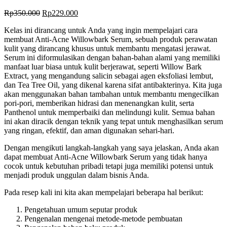
Rp
350.000
Rp
229.000
Kelas ini dirancang untuk Anda yang ingin mempelajari cara
membuat
Anti-Acne Willowbark Serum, sebuah produk perawatan
kulit yang dirancang khusus untuk membantu mengatasi jerawat.
Serum ini diformulasikan dengan bahan-bahan alami yang memiliki
manfaat luar biasa untuk kulit berjerawat, seperti Willow Bark
Extract, yang mengandung salicin sebagai agen eksfoliasi lembut,
dan Tea Tree Oil, yang dikenal karena sifat antibakterinya.
Kita juga
akan menggunakan bahan tambahan untuk membantu mengecilkan
pori-pori, memberikan hidrasi dan menenangkan kulit, serta
Panthenol untuk memperbaiki dan melindungi kulit. Semua bahan
ini akan diracik dengan teknik yang tepat untuk menghasilkan serum
yang ringan, efektif, dan aman digunakan sehari-hari.
Dengan mengikuti langkah-langkah yang saya jelaskan, Anda akan
dapat membuat Anti-Acne Willowbark Serum yang tidak hanya
cocok untuk kebutuhan pribadi tetapi juga memiliki potensi untuk
menjadi produk unggulan dalam bisnis Anda.
Pada resep kali ini kita akan mempelajari beberapa hal berikut:
Pengetahuan umum seputar produk
Pengenalan mengenai metode-metode pembuatan