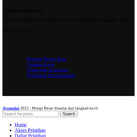
halo@ayomulai.com
Jl. Kw. Industri Candi Tahap V No.7, Ngaliyan, Semarang, Jawa
Tengah 50181
Request Resep Baru
Tentang Kami
Syarat dan Ketentuan
Kebijakan Pengembalian
Ayomulai
2022 - Mimpi Besar dimulai dari langkah kecil.
Search
Home
Akses Pelatihan
Daftar Pelatihan