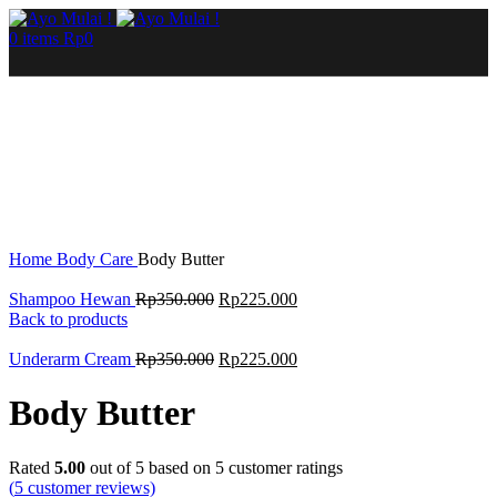
0
items
Rp
0
Sale
Click to enlarge
Home
Body Care
Body Butter
Shampoo Hewan
Rp
350.000
Rp
225.000
Back to products
Underarm Cream
Rp
350.000
Rp
225.000
Body Butter
Rated
5.00
out of 5 based on
5
customer ratings
(
5
customer reviews)