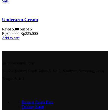
Sale
Underarm Cream
Rated
5.00
out of 5
Rp
350.000
Rp
225.000
Add to cart
halo@ayomulai.com
Jl. Kw. Industri Candi Tahap V No.7, Ngaliyan, Semarang, Jawa
Tengah 50181
Request Resep Baru
Tentang Kami