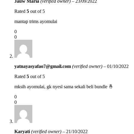
Jauw Maria
(verified owner)
–
23/09/2022
Rated
5
out of 5
mantap trims ayomulai
0
0
yatnayasyafao7@gmail.com
(verified owner)
–
01/10/2022
Rated
5
out of 5
mksih ayomulai, gk nyesl sama sekali beli bundle 🤞
0
0
Karyati
(verified owner)
–
21/10/2022