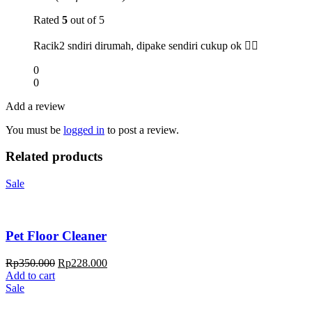
Rated
5
out of 5
Racik2 sndiri dirumah, dipake sendiri cukup ok 👍🏻
0
0
Add a review
You must be
logged in
to post a review.
Related products
Sale
Pet Floor Cleaner
Rp
350.000
Rp
228.000
Add to cart
Sale