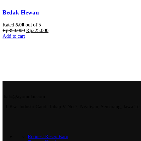
Bedak Hewan
Rated
5.00
out of 5
Rp
350.000
Rp
225.000
Add to cart
halo@ayomulai.com
Jl. Kw. Industri Candi Tahap V No.7, Ngaliyan, Semarang, Jawa T
Request Resep Baru