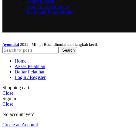
Tentang Kami
Syarat dan Ketentuan
Kebijakan Pengembalian
Ayomulai
2022 - Mimpi Besar dimulai dari langkah kecil.
Search
Home
Akses Pelatihan
Daftar Pelatihan
Login / Register
Shopping cart
Close
Sign in
Close
No account yet?
Create an Account