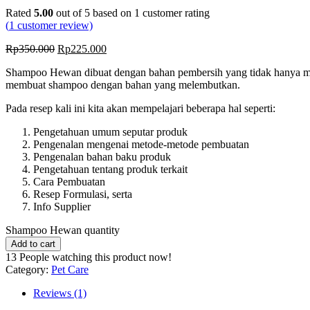
Rated
5.00
out of 5 based on
1
customer rating
(
1
customer review)
Rp
350.000
Rp
225.000
Shampoo Hewan dibuat dengan bahan pembersih yang tidak hanya memb
membuat shampoo dengan bahan yang melembutkan.
Pada resep kali ini kita akan mempelajari beberapa hal seperti:
Pengetahuan umum seputar produk
Pengenalan mengenai metode-metode pembuatan
Pengenalan bahan baku produk
Pengetahuan tentang produk terkait
Cara Pembuatan
Resep Formulasi, serta
Info Supplier
Shampoo Hewan quantity
Add to cart
13
People watching this product now!
Category:
Pet Care
Reviews (1)