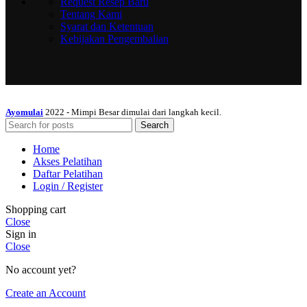
Request Resep Baru
Tentang Kami
Syarat dan Ketentuan
Kebijakan Pengembalian
Ayomulai
2022 - Mimpi Besar dimulai dari langkah kecil.
Search
Home
Akses Pelatihan
Daftar Pelatihan
Login / Register
Shopping cart
Close
Sign in
Close
No account yet?
Create an Account