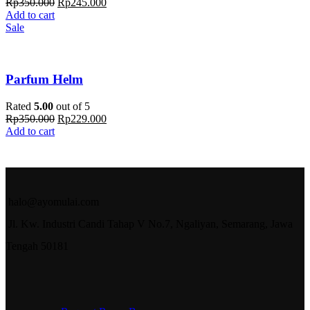
Rp
350.000
Rp
245.000
Add to cart
Sale
Parfum Helm
Rated
5.00
out of 5
Rp
350.000
Rp
229.000
Add to cart
halo@ayomulai.com
Jl. Kw. Industri Candi Tahap V No.7, Ngaliyan, Semarang, Jawa
Tengah 50181