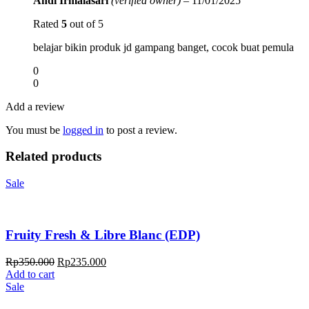
Andi Irmalasari
(verified owner)
–
11/01/2025
Rated
5
out of 5
belajar bikin produk jd gampang banget, cocok buat pemula
0
0
Add a review
You must be
logged in
to post a review.
Related products
Sale
Fruity Fresh & Libre Blanc (EDP)
Rp
350.000
Rp
235.000
Add to cart
Sale