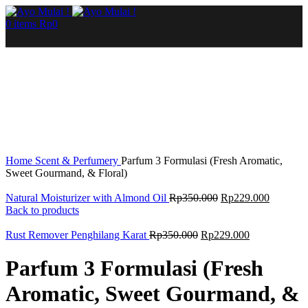
0
items
Rp
0
Sale
Click to enlarge
Home
Scent & Perfumery
Parfum 3 Formulasi (Fresh Aromatic,
Sweet Gourmand, & Floral)
Natural Moisturizer with Almond Oil
Rp
350.000
Rp
229.000
Back to products
Rust Remover Penghilang Karat
Rp
350.000
Rp
229.000
Parfum 3 Formulasi (Fresh
Aromatic, Sweet Gourmand, &