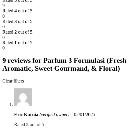
Rated
5
out of 5
9
Rated
4
out of 5
0
Rated
3
out of 5
0
Rated
2
out of 5
0
Rated
1
out of 5
0
9 reviews for
Parfum 3 Formulasi (Fresh
Aromatic, Sweet Gourmand, & Floral)
Clear filters
Eric Kurnia
(verified owner)
–
02/01/2025
Rated
5
out of 5