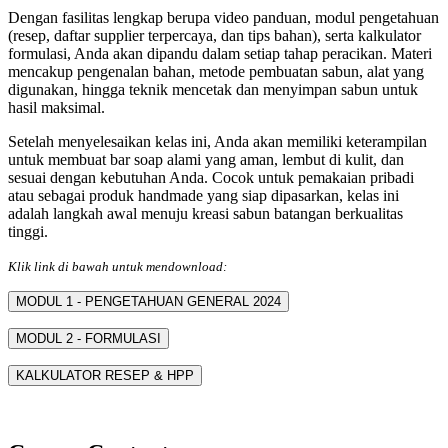
Dengan fasilitas lengkap berupa video panduan, modul pengetahuan
(resep, daftar supplier terpercaya, dan tips bahan), serta kalkulator
formulasi, Anda akan dipandu dalam setiap tahap peracikan. Materi
mencakup pengenalan bahan, metode pembuatan sabun, alat yang
digunakan, hingga teknik mencetak dan menyimpan sabun untuk
hasil maksimal.
Setelah menyelesaikan kelas ini, Anda akan memiliki keterampilan
untuk membuat bar soap alami yang aman, lembut di kulit, dan
sesuai dengan kebutuhan Anda. Cocok untuk pemakaian pribadi
atau sebagai produk handmade yang siap dipasarkan, kelas ini
adalah langkah awal menuju kreasi sabun batangan berkualitas
tinggi.
Klik link di bawah untuk mendownload:
MODUL 1 - PENGETAHUAN GENERAL 2024
MODUL 2 - FORMULASI
KALKULATOR RESEP & HPP