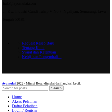
halo@ayomulai.com
Jl. Kw. Industri Candi Tahap V No.7, Ngaliyan, Semarang, Jawa
Tengah 50181
Request Resep Baru
Tentang Kami
Syarat dan Ketentuan
Kebijakan Pengembalian
Ayomulai
2022 - Mimpi Besar dimulai dari langkah kecil.
Search
Home
Akses Pelatihan
Daftar Pelatihan
Login / Register