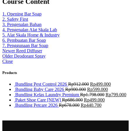
Course Content
1. Opening Bar Soap
2. Safety First
3. Pengenalan Bahan
4. Pengenalan Alat Skala Lab
5. Alat Skala Home & Industry
6. Pembuatan Bar Soap
7. Penggunaan Bar Soap
Newer
Reed Diffuser
Older
Deodorant Spray
Close
Products
Bundling Pest Control 2026
Rp
912.000
Rp
499.000
Bundling Baby Care 2026
Rp
900.000
Rp
599.000
Bundling Kelas Laundry Premium
Rp
1.798.000
Rp
799.000
Paket Shoe Care [NEW]
Rp
686.000
Rp
499.000
Bundling Petcare 2026
Rp
678.000
Rp
440.700