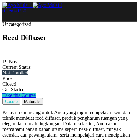
0
items
Rp
0
Uncategorized
Reed Diffuser
19
Nov
Current Status
Not Enrolled
Price
Closed
Get Started
Take this Course
Course
Materials
Kelas ini dirancang untuk Anda yang ingin mempelajari seni dan
teknik membuat reed diffuser, produk pengharum ruangan yang
elegan dan ramah lingkungan. Dalam kelas ini, Anda akan
memahami bahan-bahan utama seperti base diffuser, minyak
esensial, dan pewangi alami, serta mempelajari cara menciptakan