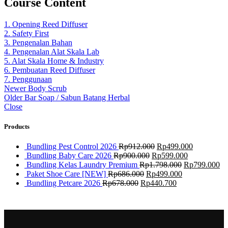
Course Content
1. Opening Reed Diffuser
2. Safety First
3. Pengenalan Bahan
4. Pengenalan Alat Skala Lab
5. Alat Skala Home & Industry
6. Pembuatan Reed Diffuser
7. Penggunaan
Newer
Body Scrub
Older
Bar Soap / Sabun Batang Herbal
Close
Products
Bundling Pest Control 2026
Rp
912.000
Rp
499.000
Bundling Baby Care 2026
Rp
900.000
Rp
599.000
Bundling Kelas Laundry Premium
Rp
1.798.000
Rp
799.000
Paket Shoe Care [NEW]
Rp
686.000
Rp
499.000
Bundling Petcare 2026
Rp
678.000
Rp
440.700