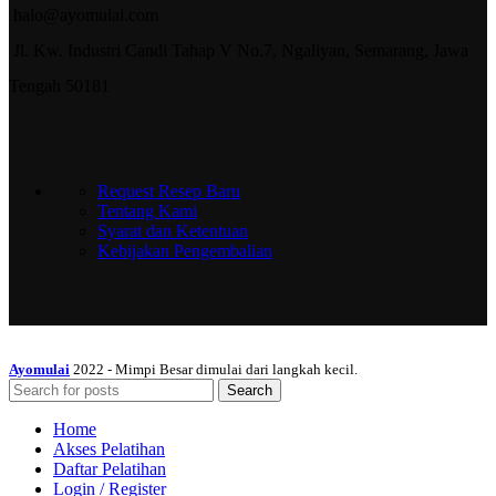
halo@ayomulai.com
Jl. Kw. Industri Candi Tahap V No.7, Ngaliyan, Semarang, Jawa
Tengah 50181
Request Resep Baru
Tentang Kami
Syarat dan Ketentuan
Kebijakan Pengembalian
Ayomulai
2022 - Mimpi Besar dimulai dari langkah kecil.
Search
Home
Akses Pelatihan
Daftar Pelatihan
Login / Register